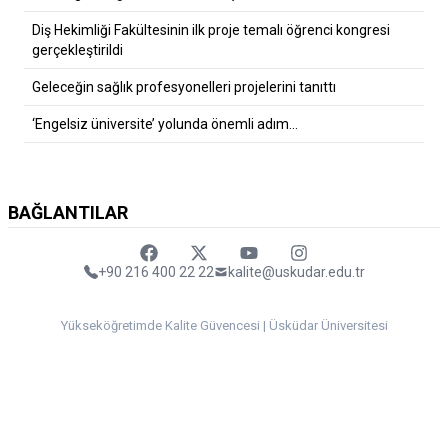
Diş Hekimliği Fakültesinin ilk proje temalı öğrenci kongresi
gerçekleştirildi
Geleceğin sağlık profesyonelleri projelerini tanıttı
‘Engelsiz üniversite’ yolunda önemli adım…
BAĞLANTILAR
Faceebok
Twitter
Youtube
Instagram
+90 216 400 22 22
kalite@uskudar.edu.tr
Yükseköğretimde Kalite Güvencesi | Üsküdar Üniversitesi