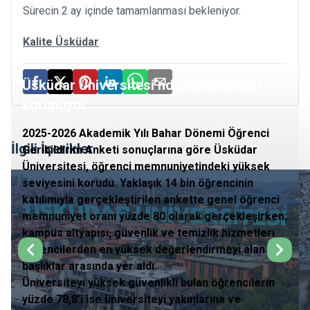
Sürecin 2 ay içinde tamamlanması bekleniyor.
Kalite Üsküdar
Üsküdar Üniversitesi’nde memnuniyet
korunuyor
2025-2026 Akademik Yılı Bahar Dönemi Öğrenci
İlgili İçerikler
Geribildirim Anketi sonuçlarına göre Üsküdar
Üniversitesi, öğrenci memnuniyetindeki yüksek
seviyesini korudu. Yaklaşık 14 bin öğrencinin
katılımıyla gerçekleştirilen ankette genel öğrenci
memnuniyet oranı yüzde 80 olarak gerçekleşirken;
kampüs altyapısı, güvenlik ve temizlik hizmetleri
öğrencilerden en yüksek değerlendirmeyi alan
başlıklar arasında yer aldı.
Üniversiteyi yüksek güvenlikli bulan öğrencilerin
yüzde 78,8'i ise üniversiteyi yakınlarına ve