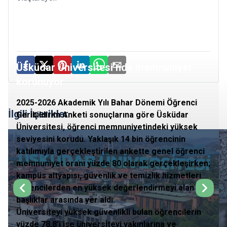
Üsküdar Üniversitesi’nde memnuniyet
korunuyor
2025-2026 Akademik Yılı Bahar Dönemi Öğrenci
İlgili İçerikler
Geribildirim Anketi sonuçlarına göre Üsküdar
Üniversitesi, öğrenci memnuniyetindeki yüksek
seviyesini korudu. Yaklaşık 14 bin öğrencinin
katılımıyla gerçekleştirilen ankette genel öğrenci
memnuniyet oranı yüzde 80 olarak gerçekleşirken;
kampüs altyapısı, güvenlik ve temizlik hizmetleri
öğrencilerden en yüksek değerlendirmeyi alan
başlıklar arasında yer aldı.
Üniversiteyi yüksek güvenlikli bulan öğrencilerin
yüzde 78,8'i ise üniversiteyi yakınlarına ve