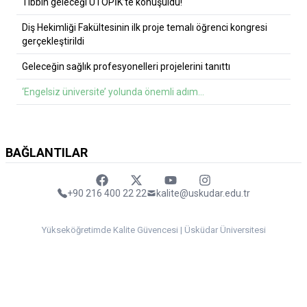
Tıbbın geleceği ÜTOPİK’te konuşuldu!
Diş Hekimliği Fakültesinin ilk proje temalı öğrenci kongresi
gerçekleştirildi
Geleceğin sağlık profesyonelleri projelerini tanıttı
‘Engelsiz üniversite’ yolunda önemli adım…
BAĞLANTILAR
Faceebok
Twitter
Youtube
Instagram
+90 216 400 22 22
kalite@uskudar.edu.tr
Yükseköğretimde Kalite Güvencesi | Üsküdar Üniversitesi