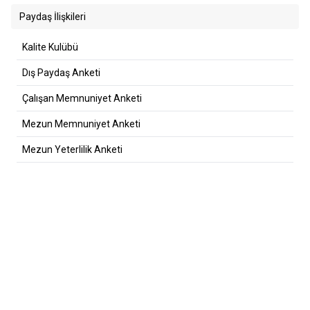
Paydaş İlişkileri
Kalite Kulübü
Dış Paydaş Anketi
Çalışan Memnuniyet Anketi
Mezun Memnuniyet Anketi
Mezun Yeterlilik Anketi
Laboratuvar Müşteri Memnuniyeti Anketi Formu
Memnuniyet Oranları
Koordinatörlükler
Üsküdar Üniversitesi Dış Paydaşları