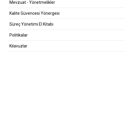
Mevzuat - Yönetmelikler
Kalite Güvencesi Yönergesi
Süreç Yönetimi El Kitabı
Politikalar
Kılavuzlar
Rehberler
Kalite Bülteni
AR-GE Bülteni
BAĞLANTILAR
Faceebok
Twitter
Youtube
Instagram
+90 216 400 22 22
kalite@uskudar.edu.tr