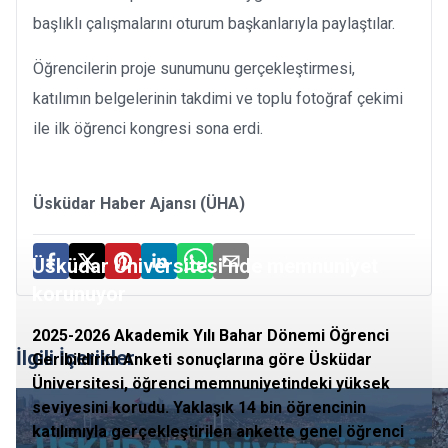
başlıklı çalışmalarını oturum başkanlarıyla paylaştılar.
Öğrencilerin proje sunumunu gerçekleştirmesi,
katılımın belgelerinin takdimi ve toplu fotoğraf çekimi
ile ilk öğrenci kongresi sona erdi.
Üsküdar Haber Ajansı (ÜHA)
Üsküdar Üniversitesi’nde memnuniyet
korunuyor
2025-2026 Akademik Yılı Bahar Dönemi Öğrenci
İlgili İçerikler
Geribildirim Anketi sonuçlarına göre Üsküdar
Üniversitesi, öğrenci memnuniyetindeki yüksek
seviyesini korudu. Yaklaşık 14 bin öğrencinin
katılımıyla gerçekleştirilen ankette genel öğrenci