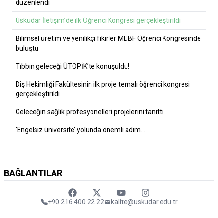
düzenlendi
Üsküdar İletişim’de ilk Öğrenci Kongresi gerçekleştirildi
Bilimsel üretim ve yenilikçi fikirler MDBF Öğrenci Kongresinde
buluştu
Tıbbın geleceği ÜTOPİK’te konuşuldu!
Diş Hekimliği Fakültesinin ilk proje temalı öğrenci kongresi
gerçekleştirildi
Geleceğin sağlık profesyonelleri projelerini tanıttı
‘Engelsiz üniversite’ yolunda önemli adım…
BAĞLANTILAR
Faceebok
Twitter
Youtube
Instagram
+90 216 400 22 22
kalite@uskudar.edu.tr