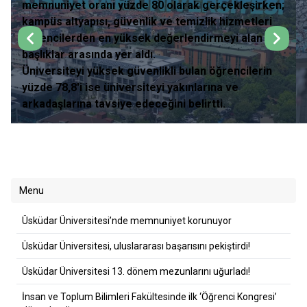
memnuniyet oranı yüzde 80 olarak gerçekleşirken;
kampüs altyapısı, güvenlik ve temizlik hizmetleri
öğrencilerden en yüksek değerlendirmeyi alan
başlıklar arasında yer aldı.
Üniversiteyi yüksek güvenlikli bulan öğrencilerin
yüzde 78,8'i ise üniversiteyi yakınlarına ve
arkadaşlarına tavsiye edeceğini belirtti.
Menu
Üsküdar Üniversitesi’nde memnuniyet korunuyor
Üsküdar Üniversitesi, uluslararası başarısını pekiştirdi!
Üsküdar Üniversitesi 13. dönem mezunlarını uğurladı!
İnsan ve Toplum Bilimleri Fakültesinde ilk ‘Öğrenci Kongresi’