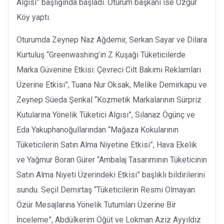
Algısı” başlığında başladı. Oturum başkanı ise Özgür
Köy yaptı.
Oturumda Zeynep Naz Ağdemir, Serkan Sayar ve Dilara
Kurtuluş “Greenwashing’in Z Kuşağı Tüketicilerde
Marka Güvenine Etkisi: Çevreci Cilt Bakımı Reklamları
Üzerine Etkisi”, Tuana Nur Oksak, Melike Demirkapu ve
Zeynep Süeda Şenkal “Kozmetik Markalarının Sürpriz
Kutularına Yönelik Tüketici Algısı”, Sılanaz Ögünç ve
Eda Yakuphanoğullarından “Mağaza Kokularının
Tüketicilerin Satın Alma Niyetine Etkisi”, Hava Ekelik
ve Yağmur Boran Gürer “Ambalaj Tasarımının Tüketicinin
Satın Alma Niyeti Üzerindeki Etkisi” başlıklı bildirilerini
sundu. Seçil Demirtaş “Tüketicilerin Resmi Olmayan
Özür Mesajlarına Yönelik Tutumları Üzerine Bir
İnceleme”, Abdülkerim Öğüt ve Lokman Aziz Ayyıldız