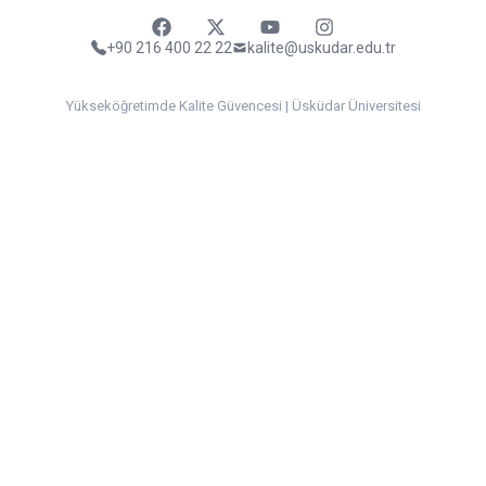
Faceebok
Twitter
Youtube
Instagram
+90 216 400 22 22
kalite@uskudar.edu.tr
Yükseköğretimde Kalite Güvencesi | Üsküdar Üniversitesi