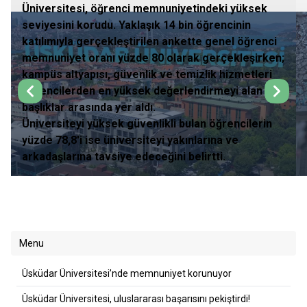
Üniversitesi, öğrenci memnuniyetindeki yüksek
seviyesini korudu. Yaklaşık 14 bin öğrencinin
katılımıyla gerçekleştirilen ankette genel öğrenci
memnuniyet oranı yüzde 80 olarak gerçekleşirken;
kampüs altyapısı, güvenlik ve temizlik hizmetleri
öğrencilerden en yüksek değerlendirmeyi alan
başlıklar arasında yer aldı.
Üniversiteyi yüksek güvenlikli bulan öğrencilerin
yüzde 78,8'i ise üniversiteyi yakınlarına ve
arkadaşlarına tavsiye edeceğini belirtti.
Menu
Üsküdar Üniversitesi’nde memnuniyet korunuyor
Üsküdar Üniversitesi, uluslararası başarısını pekiştirdi!