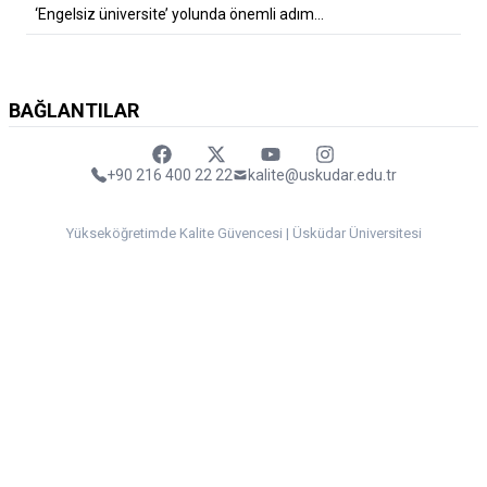
‘Engelsiz üniversite’ yolunda önemli adım…
BAĞLANTILAR
Faceebok
Twitter
Youtube
Instagram
+90 216 400 22 22
kalite@uskudar.edu.tr
Yükseköğretimde Kalite Güvencesi | Üsküdar Üniversitesi