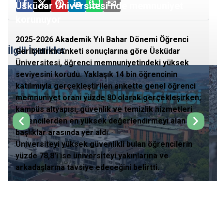
Üsküdar Üniversitesi’nde memnuniyet
korunuyor
2025-2026 Akademik Yılı Bahar Dönemi Öğrenci
İlgili İçerikler
Geribildirim Anketi sonuçlarına göre Üsküdar
Üniversitesi, öğrenci memnuniyetindeki yüksek
seviyesini korudu. Yaklaşık 14 bin öğrencinin
katılımıyla gerçekleştirilen ankette genel öğrenci
memnuniyet oranı yüzde 80 olarak gerçekleşirken;
kampüs altyapısı, güvenlik ve temizlik hizmetleri
öğrencilerden en yüksek değerlendirmeyi alan
başlıklar arasında yer aldı.
Üniversiteyi yüksek güvenlikli bulan öğrencilerin
yüzde 78,8'i ise üniversiteyi yakınlarına ve
arkadaşlarına tavsiye edeceğini belirtti.