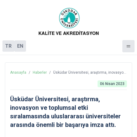
TR
EN
Anasayfa
/
Haberler
/
Üsküdar Üniversitesi, araştırma, inovasyon
ve toplumsal etki sıralamasında
uluslararası üniversiteler arasında önemli
06 Nisan 2023
bir başarıya imza attı.
Üsküdar Üniversitesi, araştırma,
inovasyon ve toplumsal etki
sıralamasında uluslararası üniversiteler
arasında önemli bir başarıya imza attı.