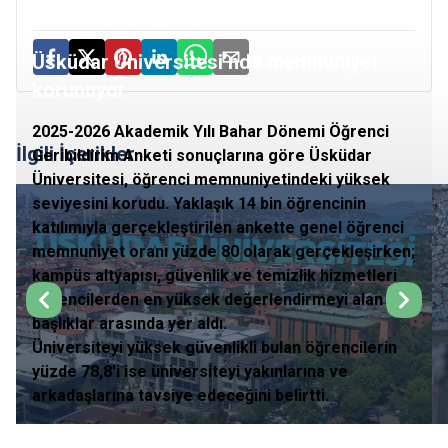
Üsküdar Üniversitesi’nde memnuniyet
korunuyor
2025-2026 Akademik Yılı Bahar Dönemi Öğrenci
İlgili İçerikler
Geribildirim Anketi sonuçlarına göre Üsküdar
Üniversitesi, öğrenci memnuniyetindeki yüksek
seviyesini korudu. Yaklaşık 14 bin öğrencinin
katılımıyla gerçekleştirilen ankette genel öğrenci
memnuniyet oranı yüzde 80 olarak gerçekleşirken;
kampüs altyapısı, güvenlik ve temizlik hizmetleri
öğrencilerden en yüksek değerlendirmeyi alan
başlıklar arasında yer aldı.
Üniversiteyi yüksek güvenlikli bulan öğrencilerin
yüzde 78,8'i ise üniversiteyi yakınlarına ve
arkadaşlarına tavsiye edeceğini belirtti.