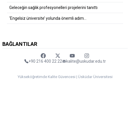
Geleceğin sağlık profesyonelleri projelerini tanıttı
‘Engelsiz üniversite’ yolunda önemli adım…
BAĞLANTILAR
Faceebok
Twitter
Youtube
Instagram
+90 216 400 22 22
kalite@uskudar.edu.tr
Yükseköğretimde Kalite Güvencesi | Üsküdar Üniversitesi