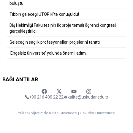
buluştu
Tıbbın geleceği ÜTOPİK’te konuşuldu!
Diş Hekimliği Fakültesinin ilk proje temalı öğrenci kongresi
gerçekleştirildi
Geleceğin sağlık profesyonelleri projelerini tanıttı
‘Engelsiz üniversite’ yolunda önemli adım…
BAĞLANTILAR
Faceebok
Twitter
Youtube
Instagram
+90 216 400 22 22
kalite@uskudar.edu.tr
Yükseköğretimde Kalite Güvencesi | Üsküdar Üniversitesi