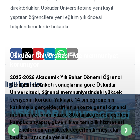
direktörlükler, Üsküdar Üniversitesine yeni kayıt
yaptıran öğrencilere yeni eğitim yılı öncesi
bilgilendirmelerde bulundu.
Üsküdar Üniversitesi’nde memnuniyet
korunuyor
2025-2026 Akademik Yılı Bahar Dönemi Öğrenci
İlgili İçerikler
Geribildirim Anketi sonuçlarına göre Üsküdar
Üniversitesi, öğrenci memnuniyetindeki yüksek
seviyesini korudu. Yaklaşık 14 bin öğrencinin
katılımıyla gerçekleştirilen ankette genel öğrenci
memnuniyet oranı yüzde 80 olarak gerçekleşirken;
kampüs altyapısı, güvenlik ve temizlik hizmetleri
öğrencilerden en yüksek değerlendirmeyi alan
başlıklar arasında yer aldı.