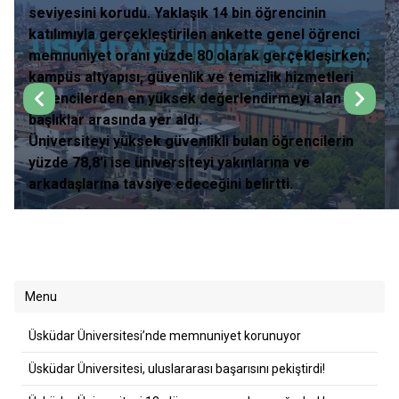
seviyesini korudu. Yaklaşık 14 bin öğrencinin
katılımıyla gerçekleştirilen ankette genel öğrenci
memnuniyet oranı yüzde 80 olarak gerçekleşirken;
kampüs altyapısı, güvenlik ve temizlik hizmetleri
öğrencilerden en yüksek değerlendirmeyi alan
başlıklar arasında yer aldı.
Üniversiteyi yüksek güvenlikli bulan öğrencilerin
yüzde 78,8'i ise üniversiteyi yakınlarına ve
arkadaşlarına tavsiye edeceğini belirtti.
Menu
Üsküdar Üniversitesi’nde memnuniyet korunuyor
Üsküdar Üniversitesi, uluslararası başarısını pekiştirdi!