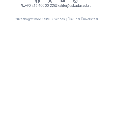
Faceebok
Twitter
Youtube
Instagram
+90 216 400 22 22
kalite@uskudar.edu.tr
Yükseköğretimde Kalite Güvencesi | Üsküdar Üniversitesi