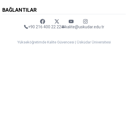
BAĞLANTILAR
Faceebok
Twitter
Youtube
Instagram
+90 216 400 22 22
kalite@uskudar.edu.tr
Yükseköğretimde Kalite Güvencesi | Üsküdar Üniversitesi