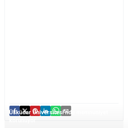
Üsküdar Üniversitesi’nde memnuniyet
korunuyor