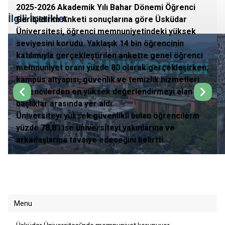
2025-2026 Akademik Yılı Bahar Dönemi Öğrenci
İlgili İçerikler
Geribildirim Anketi sonuçlarına göre Üsküdar
Üniversitesi, öğrenci memnuniyetindeki yüksek
seviyesini korudu. Yaklaşık 14 bin öğrencinin
katılımıyla gerçekleştirilen ankette genel öğrenci
memnuniyet oranı yüzde 80 olarak gerçekleşirken;
kampüs altyapısı, güvenlik ve temizlik hizmetleri
öğrencilerden en yüksek değerlendirmeyi alan
başlıklar arasında yer aldı.
Üniversiteyi yüksek güvenlikli bulan öğrencilerin
yüzde 78,8'i ise üniversiteyi yakınlarına ve
arkadaşlarına tavsiye edeceğini belirtti.
Menu