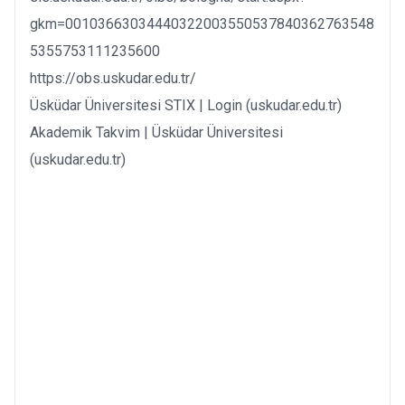
gkm=00103663034440322003550537840362763548
5355753111235600
https://obs.uskudar.edu.tr/
Üsküdar Üniversitesi STIX | Login (uskudar.edu.tr)
Akademik Takvim | Üsküdar Üniversitesi
(uskudar.edu.tr)